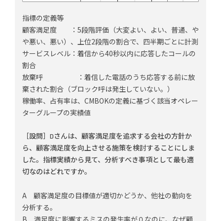
指標の定義等
顧客満足度 ：5段階評価（大変よい、よい、普通、や
や悪い、悪い）、上位2段階の割合で、四半期ごとに計測
サービスレベル：着信から40秒以内に応答したコールの
割合
放棄呼 ：着信した電話のうち応答する前に放
棄された割合（ブロック呼は発生していない。）
稼働率、占有率は、CMBOKの定義に基づく該当オペレー
ターグループの実績値
［設問］Dさんは、顧客満足度を追求する会社の方針か
ら、顧客満足度を向上させる施策を検討することにしま
した。指標実績から見て、分析すべき事項として最も適
切なのはどれですか。
A 顧客満足度の目標値が適切かどうか、他社の動向を
分析する。
B 満足度に影響するミスの発生率が０なのに、なぜ顧