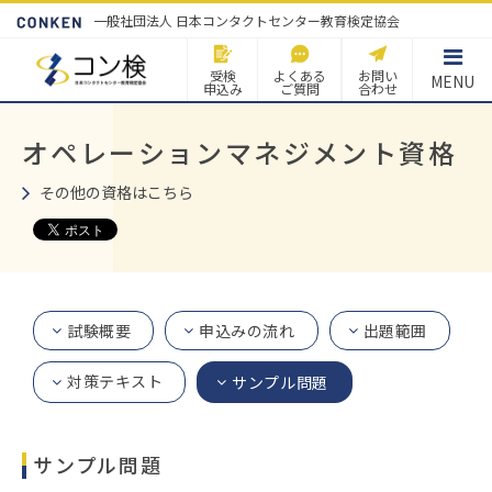
一般社団法人 日本コンタクトセンター教育検定協会
受検
よくある
お問い
MENU
申込み
ご質問
合わせ
オペレーションマネジメント資格
その他の資格はこちら
試験概要
申込みの流れ
出題範囲
対策テキスト
サンプル問題
サンプル問題