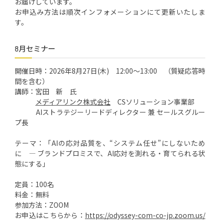
お届けしています。
お申込み方法は順次インフォメーションにて更新いたしま
す。
8月セミナー
開催日時：2026年8月27日(木) 12:00～13:00 （質疑応答時
間を含む）
講師：宮田 新 氏
メディアリンク株式会社
CSソリューション事業部
AIストラテジーリードディレクター 兼 セールスグルー
プ長
テーマ：「AIの応対品質を、“システム任せ”にしないため
に ― ブランドプロミスで、AI応対を測れる・育てられる状
態にする」
定員：100名
料金：無料
参加方法：ZOOM
お申込はこちらから：
https://odyssey-com-co-jp.zoom.us/