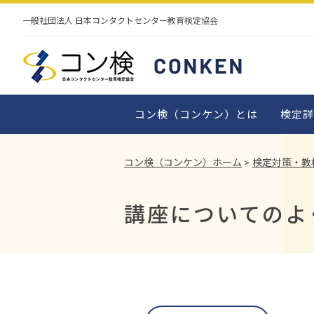
検定概要
公式テキスト・
検定
一般社団法人 日本コンタクトセンター教育検定協会
対策テキスト・
認定教材
対策
サンプル問題
サン
よくあるご質問
受検申込みについて
企業導入事例一覧
資格の認定と更新
コン検（コンケン）とは
検定詳
コン検（コンケン）ホーム
検定対策・教
講座についてのよ