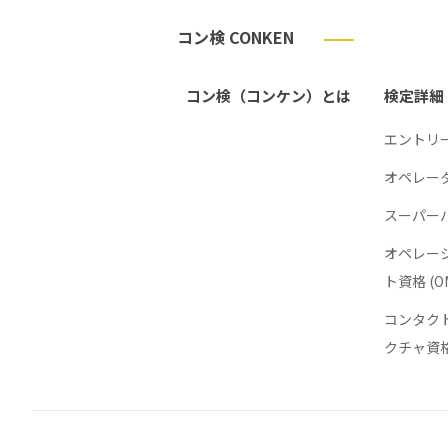
コン検 CONKEN
コン検（コンケン）とは
検定詳細
エントリー
オペレータ
スーパーバ
オペレー
ト資格 (O
コンタク
クチャ資格