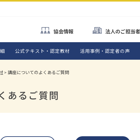
概要
検定概要
検定概要
テキスト・
対策テキスト・
対策テキス
プル問題
サンプル問題
サンプル問
協会情報
法人のご担当
よくあるご質問
資格認定者の声
資格認定者一覧
細
公式テキスト・認定教材
活用事例・認定者の声
材
講座についてのよくあるご質問
くあるご質問