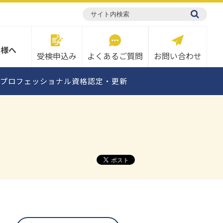
検定概要
ト・
対策テキスト・
題
サンプル問題
者様へ
受検
申込み
よくある
ご質問
お問い
合わせ
プロフェッショナル資格認定・更新