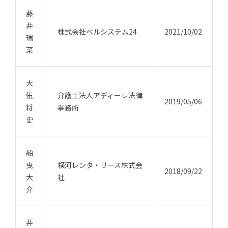
藤
井
株式会社ベルシステム24
2021/10/02
瑞
菜
大
伍
弁護士法人アディーレ法律
2019/05/06
将
事務所
史
船
曳
横河レンタ・リース株式会
2018/09/22
大
社
介
井