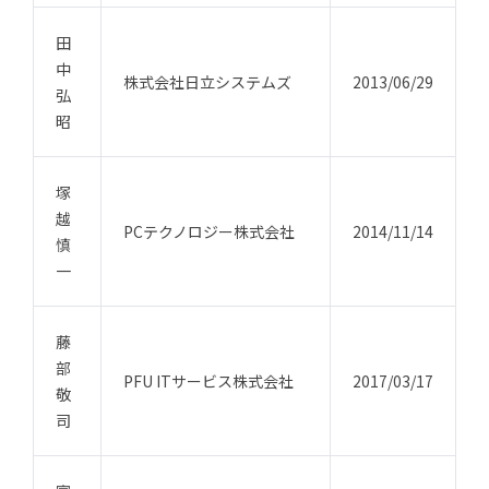
田
中
株式会社日立システムズ
2013/06/29
弘
昭
塚
越
PCテクノロジー株式会社
2014/11/14
慎
一
藤
部
PFU ITサービス株式会社
2017/03/17
敬
司