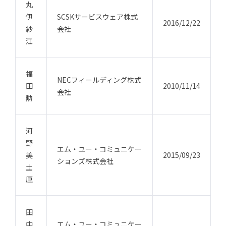
丸
伊
SCSKサービスウェア株式
2016/12/22
紗
会社
江
福
NECフィールディング株式
田
2010/11/14
会社
勲
河
野
エム・ユー・コミュニケー
美
2015/09/23
ションズ株式会社
土
厘
田
中
エム・ユー・コミュニケー