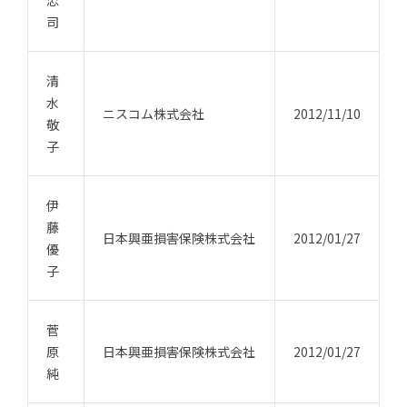
忠
司
清
水
ニスコム株式会社
2012/11/10
敬
子
伊
藤
日本興亜損害保険株式会社
2012/01/27
優
子
菅
原
日本興亜損害保険株式会社
2012/01/27
純