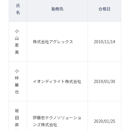
氏
勤務先
合格日
名
小
山
株式会社アグレックス
2010/11/14
恵
美
小
林
イオンディライト株式会社
2019/01/30
展
也
坂
田
伊藤忠テクノソリューショ
2020/01/25
直
ンズ株式会社