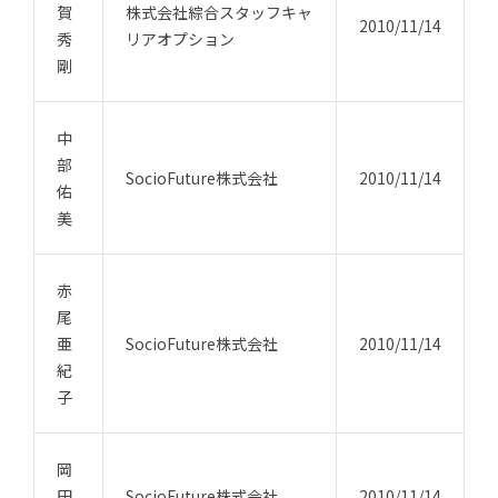
賀
株式会社綜合スタッフキャ
2010/11/14
秀
リアオプション
剛
中
部
SocioFuture株式会社
2010/11/14
佑
美
赤
尾
亜
SocioFuture株式会社
2010/11/14
紀
子
岡
田
SocioFuture株式会社
2010/11/14