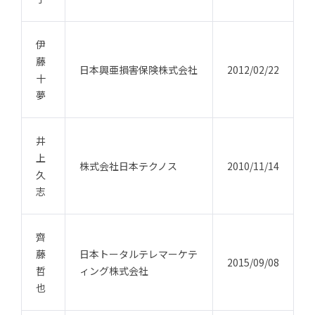
伊
藤
日本興亜損害保険株式会社
2012/02/22
十
夢
井
上
株式会社日本テクノス
2010/11/14
久
志
齊
藤
日本トータルテレマーケテ
2015/09/08
哲
ィング株式会社
也