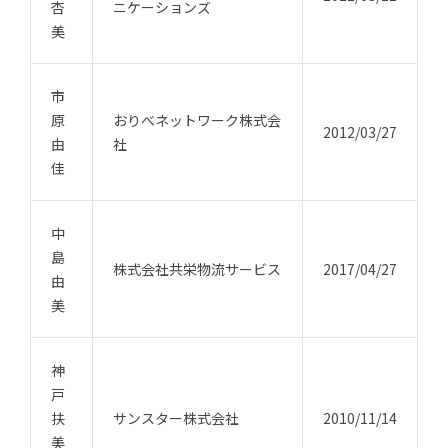
杏
ニケーションズ
美
市
原
おりべネットワーク株式会
2012/03/27
由
社
佳
中
島
株式会社共栄物流サービス
2017/04/27
由
美
神
戸
扶
サンスター株式会社
2010/11/14
美