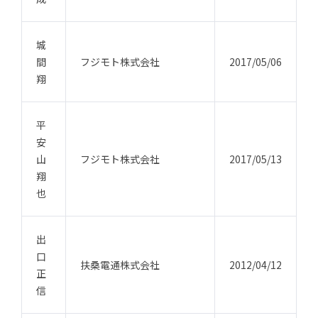
城
間
フジモト株式会社
2017/05/06
翔
平
安
山
フジモト株式会社
2017/05/13
翔
也
出
口
扶桑電通株式会社
2012/04/12
正
信