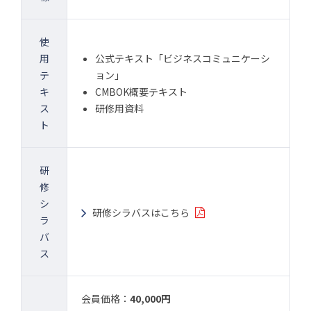
使
用
公式テキスト「ビジネスコミュニケーシ
テ
ョン」
キ
CMBOK概要テキスト
ス
研修用資料
ト
研
修
シ
研修シラバスはこちら
ラ
バ
ス
会員価格：
40,000円